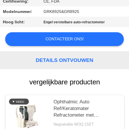
Certificering:
CE, FDA
Modelnummer:
GRK8925&GR8925
Hoog licht:
Engel verstelbare auto-refractometer
CONTACTEER ONS!
DETAILS ONTVOUWEN
vergelijkbare producten
Ophthalmic Auto
Ref/Keratomater
Refractometer met
Keratometer HD Capacitief
Negoatiable MOQ:1SET
touchscreen GR(K)8930XD