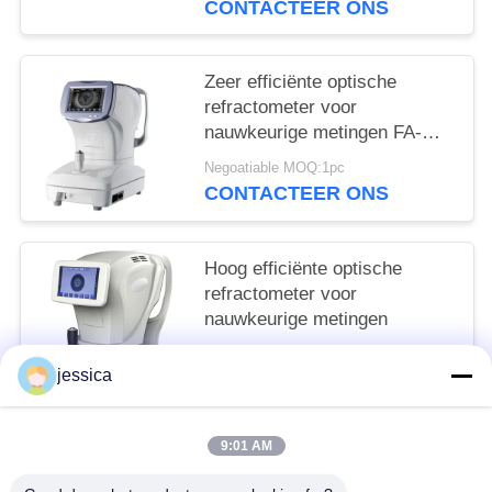
CONTACTEER ONS
Keshilong Merk
Zeer efficiënte optische
refractometer voor
nauwkeurige metingen FA-
6100C XINYUAN merk
Negoatiable MOQ:1pc
CONTACTEER ONS
Hoog efficiënte optische
refractometer voor
nauwkeurige metingen
Negoatiable MOQ:1pc
jessica
CONTACTEER ONS
9:01 AM
populaire categorieën
Alle