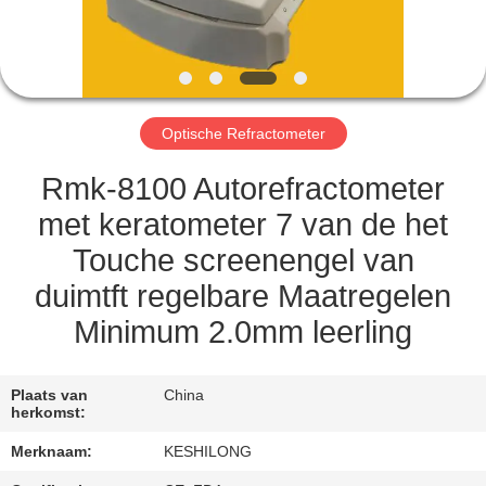
KWALITEITSCONTROLE
CONTACTEER
ONS
Optische Refractometer
VERZOEK
Rmk-8100 Autorefractometer
OM EEN
met keratometer 7 van de het
CITAAT
Touche screenengel van
duimtft regelbare Maatregelen
SITEMAP
Minimum 2.0mm leerling
PRIVACY
Plaats van
China
POLICY
herkomst:
Merknaam:
KESHILONG