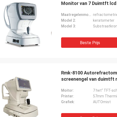
Monitor van 7 Duimtft lcd
Maatregelenmodel 1:
refractometri
Model 2:
keratometer
Model 3:
Substraatkro
Beste Prijs
Rmk-8100 Autorefractome
screenengel van duimtft 
Moitor:
7 het“ TFT-s
Printer:
57mm Thermis
Grafiek:
AUTOmist