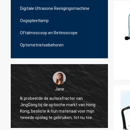
Digitale Ultrasone Reinigingsmachine
Oogspleetlamp
Oftalmoscoop en Retinoscope
Optometrietoebehoren
Jane
Ik probeerde de autorefractor van
Ik pro
JingGong bij de optische markt van Hong
voor o
n
Kong, besliste ik hun materiaal voor mijn
maar J
e
tweede opslag te gebruiken, tot nu toe
echte 
gebruiken al mijn 10 winkels over Albanië
om onz