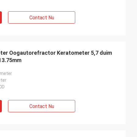
Contact Nu
er Oogautorefractor Keratometer 5,7 duim
 13.75mm
ometer
ter
00D
Contact Nu