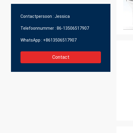
slechts Optische JingGong, zelfs voor
leveran
stukken kunnen zij me grote kwaliteit in
een redelijke prijs geven.
Contactpersoon :
Jessica
Telefoonnummer :
86-13506517907
WhatsApp :
+8613506517907
Contact