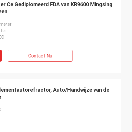
er Ce Gediplomeerd FDA van KR9600 Mingsing
een
ometer
ter
00D
Contact Nu
dementautorefractor, Auto/Handwijze van de
e
D