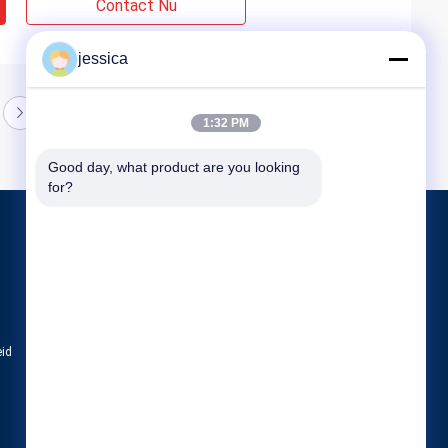
Contact Nu
jessica
1:32 PM
Good day, what product are you looking 
for?
Producten
Optische Lensometer
Optische Refractometer
Reeks van de optometrie de Proeflens
eid
Alle categorieën