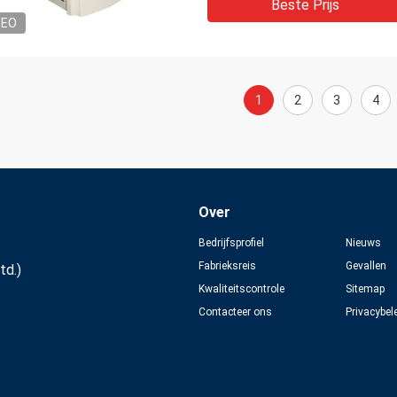
Beste Prijs
DEO
1
2
3
4
Over
Bedrijfsprofiel
Nieuws
Fabrieksreis
Gevallen
td.)
Kwaliteitscontrole
Sitemap
Contacteer ons
Privacybel