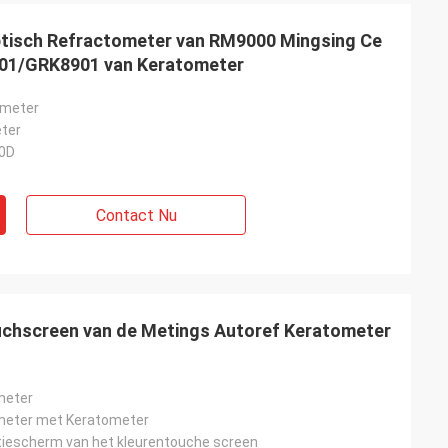
ptisch Refractometer van RM9000 Mingsing Ce
01/GRK8901 van Keratometer
ometer
ter
00D
Contact Nu
e Verdeler
uchscreen van de Metings Autoref Keratometer
omen het
ong bij MIDO in
unten wij verkopen
meter
tekende team en de
meter met Keratometer
tiescherm van het kleurentouche screen