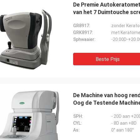
De Premie Autokeratomet
van het 7 Duimtouche scr
GR8917:
zonder Kerat
GRK8917:
met Keratome
Sphwaaier:
-20.00D-+20.
Beste Prijs
De Machine van hoog ren
Oog de Testende Machin
SPH:
‐ 20D aan +20
CYL:
‐ 8D aan +8D
As:
0° aan 180°