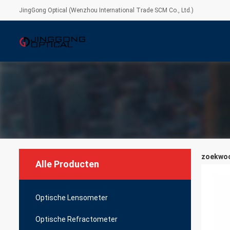
JingGong Optical (Wenzhou International Trade SCM Co., Ltd.)
zoekwoor
Alle Producten
Optische Lensometer
Optische Refractometer