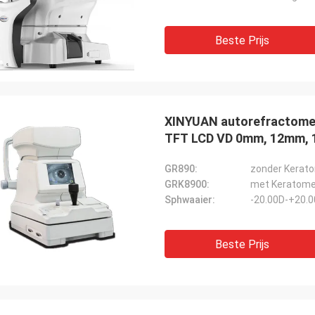
cier op te lossen!
Beste Prijs
XINYUAN autorefractomet
TFT LCD VD 0mm, 12mm,
GR890:
zonder Kerat
GRK8900:
met Keratome
Sphwaaier:
-20.00D-+20.
Beste Prijs