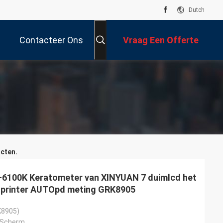
Dutch
Contacteer Ons
Vraag Een Offerte
Aan
cten.
-6100K Keratometer van XINYUAN 7 duimlcd het
 printer AUTOpd meting GRK8905
K8905)
t Scherm