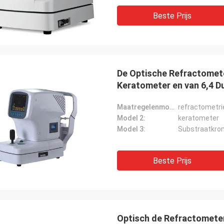
Beste Prijs
De Optische Refractomet
Keratometer en van 6,4 D
Maatregelenmodel 1:
refractometri
Model 2:
keratometer
Model 3:
Substraatkro
Beste Prijs
Optisch de Refractomete