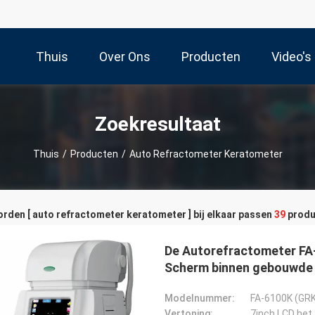
Thuis
Over Ons
Producten
Video's
Zoekresultaat
Thuis
/
Producten
/
Auto Refractometer Keratometer
den [ auto refractometer keratometer ] bij elkaar passen
39
produ
De Autorefractometer FA
Scherm binnen gebouwde
Modelnummer:
FA-6100K (GR
Vertoning:
7inch LCD he