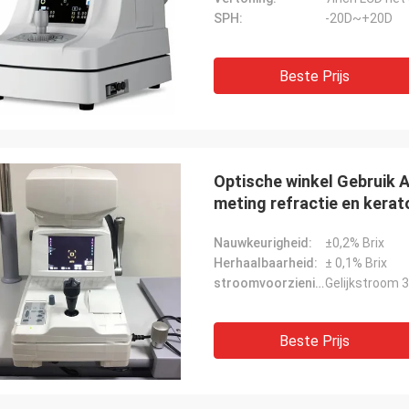
SPH:
-20D~+20D
Beste Prijs
Optische winkel Gebruik
meting refractie en kera
Nauwkeurigheid:
±0,2% Brix
Herhaalbaarheid:
± 0,1% Brix
stroomvoorziening:
Gelijkstroom 
Beste Prijs