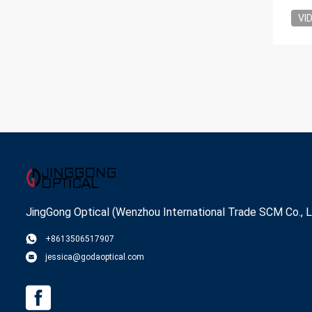
VI
JingGong Optical (Wenzhou International Trade SCM Co., L
+8613506517907
jessica@godaoptical.com