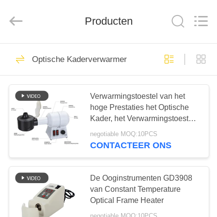
(Wenzhou
International
Trade
SCM
Producten
Co.,
Ltd.).
All
Rights
HUIS
Reserved.
28
Optische Kaderverwarmer
Optische
PRODUCTEN
Lensometer
Verwarmingstoestel van het
hoge Prestaties het Optische
VIDEO'S
Kader, het Verwarmingstoestel
van de Oogglaslens met Ce-
negotiable MOQ:10PCS
ONGEVEER
Steun GD3902
CONTACTEER ONS
44
ONS
Optische
De Ooginstrumenten GD3908
FABRIEKSREIS
van Constant Temperature
Refractometer
Optical Frame Heater
negotiable MOQ:10PCS