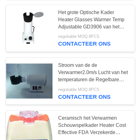
Het grote Optische Kader
16
Heater Glasses Warmer Temp
Adjustable GD3906 van het
Digitale PD Meter
Luchtvolume
negotiable MOQ:8PCS
CONTACTEER ONS
Stroom van de de
Verwarmer2.0m/s Lucht van het
temperaturen de Regelbare
14
Optische Kader Rate With Heat
negotiable MOQ:8PCS
Concentrator
CONTACTEER ONS
Oogstoeleenheid
Ceramisch het Verwarmen
Schouwspelkader Heater Cost
Effective FDA Verzekerde
GD3900A