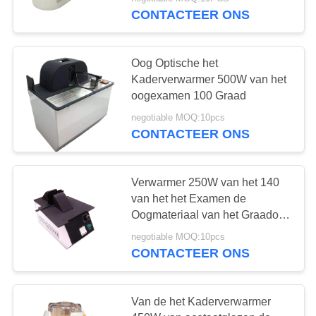
KWALITEITSCONTROLE
CONTACTEER ONS
CONTACTEER
12
Oog Optische het
ONS
Kaderverwarmer 500W van het
Reeks van de
oogexamen 100 Graad
VERZOEK
optometrie de
negotiable MOQ:10pcs
CONTACTEER ONS
OM EEN
Proeflens
CITAAT
Verwarmer 250W van het 140
van het het Examen de
SITEMAP
15
Oogmateriaal van het Graadoog
Glazenkader
Optometrie
negotiable MOQ:10pcs
PRIVACY
CONTACTEER ONS
Phoropter
POLICY
Van de het Kaderverwarmer