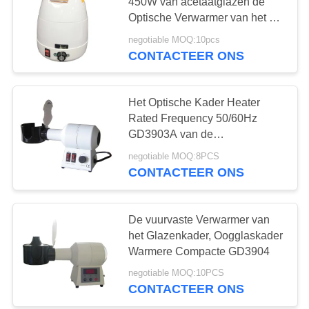
450W van acetaatglazen de
Optische Verwarmer van het het
Oogglaskader
negotiable MOQ:10pcs
24
CONTACTEER ONS
Autografiekprojector
Het Optische Kader Heater
Rated Frequency 50/60Hz
GD3903A van de
metaaldekking 580W
negotiable MOQ:8PCS
CONTACTEER ONS
13
Universeel
De vuurvaste Verwarmer van
het Glazenkader, Oogglaskader
Proefkader
Warmere Compacte GD3904
negotiable MOQ:10PCS
CONTACTEER ONS