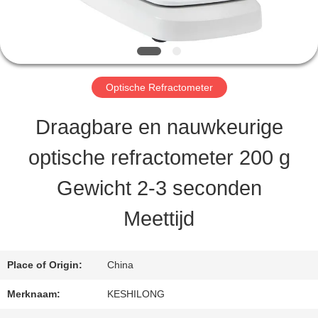
KWALITEITSCONTROLE
Optische Refractometer
CONTACTEER
Draagbare en nauwkeurige
ONS
optische refractometer 200 g
VERZOEK
Gewicht 2-3 seconden
OM EEN
Meettijd
CITAAT
Place of Origin:
China
SITEMAP
Merknaam:
KESHILONG