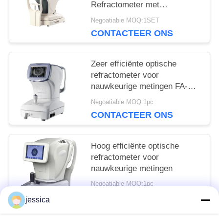
Refractometer met
Keratometer HD Capacitief
Negoatiable MOQ:1SET
touchscreen GR(K)8930XD
CONTACTEER ONS
Keshilong Merk
Zeer efficiënte optische
refractometer voor
nauwkeurige metingen FA-
6100C XINYUAN merk
Negoatiable MOQ:1pc
CONTACTEER ONS
Hoog efficiënte optische
refractometer voor
nauwkeurige metingen
Negoatiable MOQ:1pc
CONTACTEER ONS
jessica