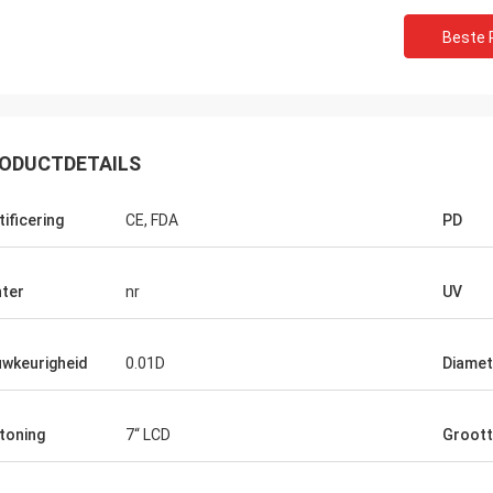
Beste P
ODUCTDETAILS
tificering
CE, FDA
PD
nter
nr
UV
Loodje
Adrian, Optisch
wkeurigheid
0.01D
Diamet
beerde meer dan 10 leveranciers
Gelukkig aan samengek
nze optische instrumentenzaken
Optische team van JingG
ingGong is het beste, kunnen zij de
Milaan, nu worden alle p
toning
7“ LCD
Groot
professionele antwoorden geven
ingevoerd uit hen, uits
e problemen, geadviseerde
werken.