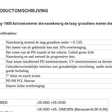
ODUCTOMSCHRIJVING
g-1800 Autolensmeter die nauwkeurig de laag-graadlens meten die
cificaties:
Nauwkeurig metend de laag-graadlens onder +-0.12D.
Het meten van de gekleurde lens met 10%-overbrenging.
Het tonen van de PH waarde in het scherm. Geleid groen licht
Nauwkeurig en snel metend de progressieve lens.
Naar keuze installerend PD meetinstrument, UV meetinstrument en thermis
Gebruikersvriendelijke interface met gemakkelijke verrichting; snelle me
goede herhaling.
7“ kleur en touch screen
PD PH PCL Heerser
blauwe lichte overbrenging
BIED
-25.00D-+25.OOD
-25.00D-+25. ONEVEN (Because=6.00-9.00)