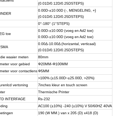
tactlens
(0.01D/0.12D/0.25DSTEPS)
0.00D-±10.00D (-, MENGELING, +}
LINDER
(0.01D/0.12D/0.25DSTEPS)
0°-180° (1°STEPS)
0.00D-±10.00D (voeg en Ad2 toe)
EG toe
0.00D-±10.00D (voeg en Ad2 toe)
0.00Δ-10.00Δ (horizantal, verticaal)
ISMA
(0.01D/0.12D/0.25DSTEPS)
die waaier meten
80mm
meter voor gebied
Φ20MM-Φ100MM
meter voor contactlens
Φ5MM
>100% (±15.00D~±25.00D, >20%)
urenlcd vertoning
7inches kleur en touch screen
nter
Thermische Printer
TD INTERFAGE
Rs-232
ding
AC100 (±10%) -240 (±10%) V 50/60HZ 40VA
etingen
190 (W MM.) van x 205 (D) x418 (D)