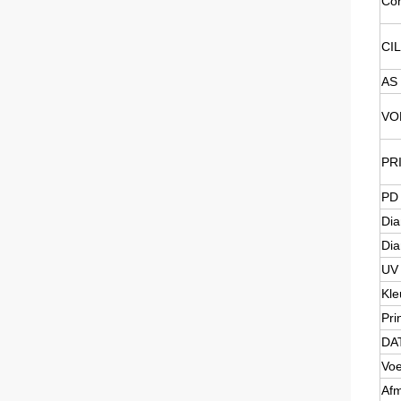
Con
CI
AS
VO
PR
PD 
Dia
Dia
UV
Kle
Pri
DA
Voe
Afm