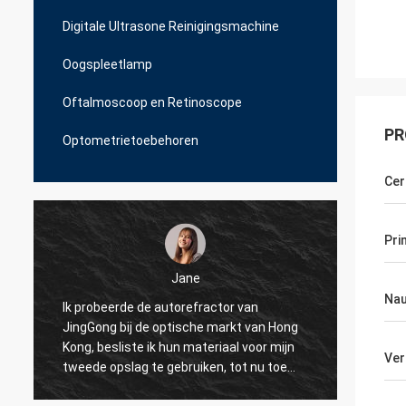
Digitale Ultrasone Reinigingsmachine
Oogspleetlamp
Oftalmoscoop en Retinoscope
PR
Optometrietoebehoren
Cer
Pri
Jane
Nau
Ik probeerde de autorefractor van
Ik pro
JingGong bij de optische markt van Hong
voor o
n
Kong, besliste ik hun materiaal voor mijn
maar J
Ver
e
tweede opslag te gebruiken, tot nu toe
echte 
gebruiken al mijn 10 winkels over Albanië
om onz