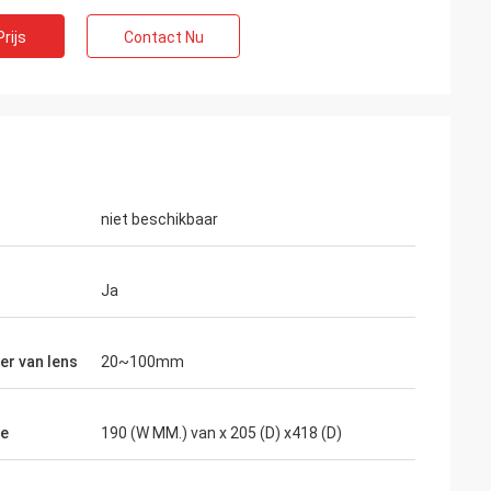
rijs
Contact Nu
niet beschikbaar
Ja
e Verdeler
er van lens
20~100mm
omen het
ong bij MIDO in
unten wij verkopen
te
190 (W MM.) van x 205 (D) x418 (D)
tekende team en de