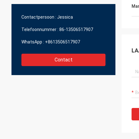
slechts Optische JingGong, zelfs voor
leveran
Mar
stukken kunnen zij me grote kwaliteit in
een redelijke prijs geven.
Contactpersoon :
Jessica
Telefoonnummer :
86-13506517907
WhatsApp :
+8613506517907
LA
Contact