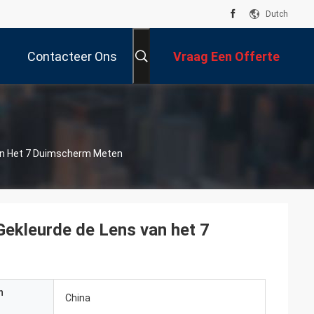
Dutch
Contacteer Ons
Vraag Een Offerte
Aan
an Het 7 Duimscherm Meten
ekleurde de Lens van het 7
n
China