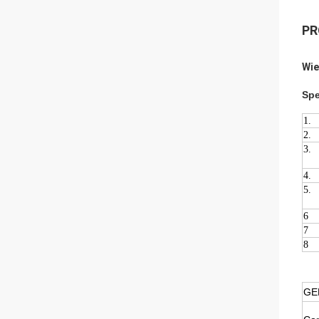
PR
Wie
Spe
1.
2.
3.
4.
5.
6
7
8
GE