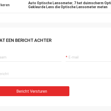
cier op te lossen!
Auto Optische Lensometer
,
7 het duimscherm Opt
keren
Gekleurde Lens die Optische Lensometer meten
AT EEN BERICHT ACHTER
Bericht Versturen