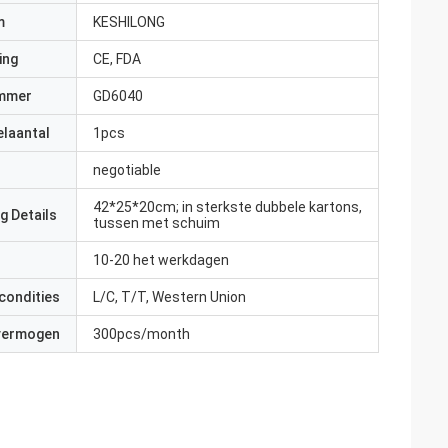
m
KESHILONG
ing
CE, FDA
mmer
GD6040
elaantal
1pcs
negotiable
42*25*20cm; in sterkste dubbele kartons,
g Details
tussen met schuim
10-20 het werkdagen
condities
L/C, T/T, Western Union
 vermogen
300pcs/month