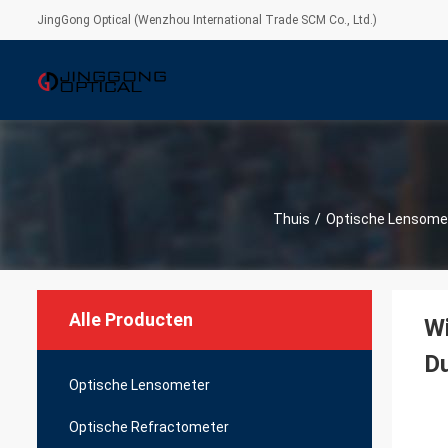
JingGong Optical (Wenzhou International Trade SCM Co., Ltd.)
Thuis
/
Optische Lensome
Alle Producten
Wi
D
Optische Lensometer
Optische Refractometer