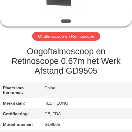
KWALITEITSCONTROLE
CONTACTEER
ONS
Oftalmoscoop en Retinoscope
VERZOEK
Oogoftalmoscoop en
OM EEN
Retinoscope 0.67m het Werk
CITAAT
Afstand GD9505
SITEMAP
Plaats van
China
herkomst:
PRIVACY
Merknaam:
KESHILONG
POLICY
Certificering:
CE, FDA
Modelnummer:
GD9505