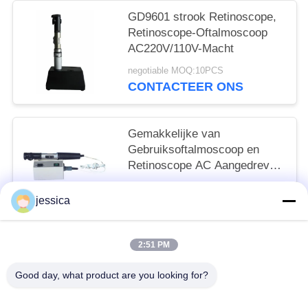
GD9601 strook Retinoscope,
Retinoscope-Oftalmoscoop
AC220V/110V-Macht
negotiable MOQ:10PCS
CONTACTEER ONS
Gemakkelijke van
Gebruiksoftalmoscoop en
Retinoscope AC Aangedreven
360° Strookomwenteling
negotiable MOQ:10PCS
jessica
CONTACTEER ONS
2:51 PM
populaire categorieën
Alle
Good day, what product are you looking for?
Optische Lensometer
Optische Refractometer