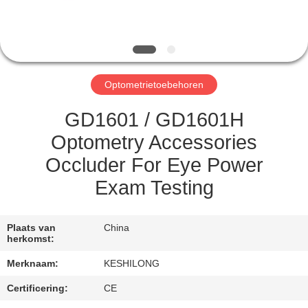
KWALITEITSCONTROLE
CONTACTEER
ONS
Optometrietoebehoren
VERZOEK
GD1601 / GD1601H
OM EEN
Optometry Accessories
CITAAT
Occluder For Eye Power
Exam Testing
SITEMAP
Plaats van
China
PRIVACY
herkomst:
POLICY
Merknaam:
KESHILONG
Certificering:
CE