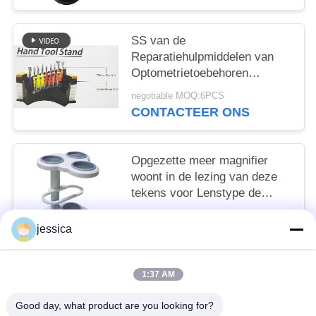
SS van de
Reparatiehulpmiddelen van
Optometrietoebehoren
Optische de Tribune9pcs
negotiable MOQ:6PCS
Buigtang en 6
CONTACTEER ONS
Schroevedraaiers
Opgezette meer magnifier
woont in de lezing van deze
tekens voor Lenstype de
Tekens van identiteitskaart en
negotiable MOQ:5
Toegevoegde Pwower-
jessica
CONTACTEER ONS
LEIDENE bollen bij
1:37 AM
populaire categorieën
Alle
Good day, what product are you looking for?