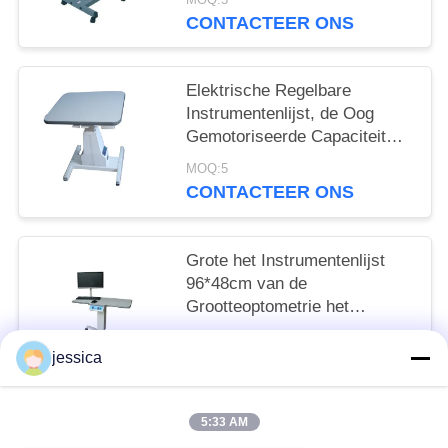
CONTACTEER ONS
Elektrische Regelbare
Instrumentenlijst, de Oog
Gemotoriseerde Capaciteit
van de Lijst Grote Lading
MOQ:5
CONTACTEER ONS
Grote het Instrumentenlijst
96*48cm van de
Grootteoptometrie het
Werklijst Geschikt om
negotiable MOQ:5
GD7006 te bewegen
jessica
CONTACTEER ONS
5:33 AM
populaire categorieën
Alle