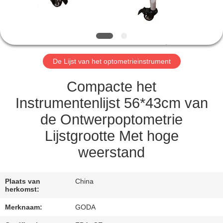
KWALITEITSCONTROLE
CONTACTEER
ONS
De Lijst van het optometrieinstrument
VERZOEK
Compacte het
OM EEN
Instrumentenlijst 56*43cm van
CITAAT
de Ontwerpoptometrie
Lijstgrootte Met hoge
SITEMAP
weerstand
PRIVACY
Plaats van
China
POLICY
herkomst:
Merknaam:
GODA