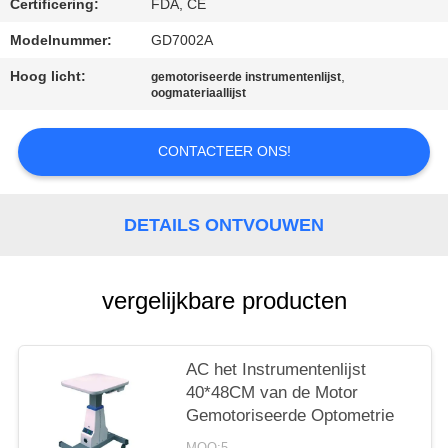
Certificering:
FDA, CE
Modelnummer:
GD7002A
Hoog licht:
,
gemotoriseerde instrumentenlijst
oogmateriaallijst
CONTACTEER ONS!
DETAILS ONTVOUWEN
vergelijkbare producten
AC het Instrumentenlijst
40*48CM van de Motor
Gemotoriseerde Optometrie
MOQ:5