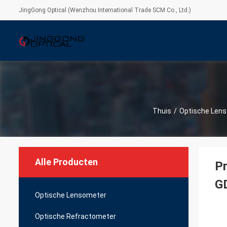
JingGong Optical (Wenzhou International Trade SCM Co., Ltd.)
Thuis
/
Optische Lens
Alle Producten
Pr
G
Optische Lensometer
Optische Refractometer