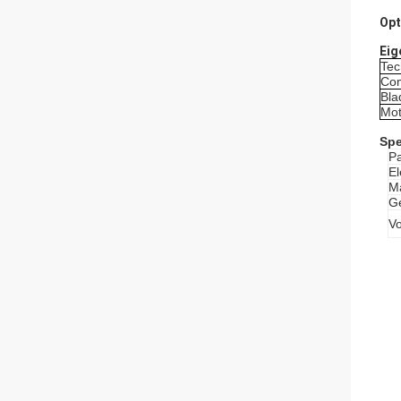
Opt
Eig
Tec
Com
Bla
Mot
Spe
P
El
M
Ge
V