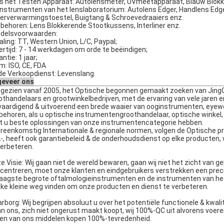
s het Testen Apparaat: Autolensmeter, UVmeetapparaat, Blauw Blo
Instrumenten van het lenslaboratorium: Autolens Edger, Handlens Edge
erverwarmingstoestel, Buigtang & Schroevedraaiers enz.
behoren: Lens Blokkerende Stootkussens, Interliner enz.
delsvoorwaarden:
aling: TT, Western Union, L/C, Paypal;
ertijd: 7 - 14 werkdagen om orde te beëindigen;
ntie: 1 jaar;
m: ISO, CE, FDA
de Verkoopdienst: Levenslang.
eveer ons
gezien vanaf 2005, het Optische begonnen gemaakt zoeken van JingGo
othandelaars en grootwinkelbedrijven, met de ervaring van vele jaren e
vaardigend & uitvoerend een brede waaier van ooginstrumenten, eyew
behoren, als u optische instrumentengroothandelaar, optische winkel,
t u beste oplossingen van onze instrumentencategorie hebben.
reenkomstig Internationale & regionale normen, volgen de Optische pr
-, heeft ook garantiebeleid & de onderhoudsdienst op elke producten, 
verbeteren.
e Visie: Wij gaan niet de wereld bewaren, gaan wij niet het zicht van 
centreren, moet onze klanten en eindgebruikers verstrekken een precis
laagste begrote oftalmologieinstrumenten en de instrumenten van het l
ijke kleine weg vinden om onze producten en dienst te verbeteren.
rborg: Wij begrijpen absoluut u over het potentiële functionele & kw
an ons, zich niet ongerust maakt koopt, wij 100%-QC uit alvorens voer
en van ons middelen kopen 100%-tevredenheid.