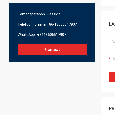
slechts Optische JingGong, zelfs voor
leveran
stukken kunnen zij me grote kwaliteit in
een redelijke prijs geven.
Contactpersoon :
Jessica
LA
Telefoonnummer :
86-13506517907
WhatsApp :
+8613506517907
Contact
PR