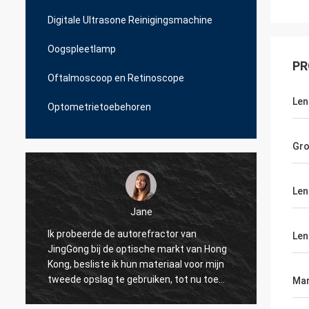
Digitale Ultrasone Reinigingsmachine
Oogspleetlamp
PR
Oftalmoscoop en Retinoscope
Len
Optometrietoebehoren
Gro
Len
Jane
Ik probeerde de autorefractor van
Ik pro
Len
JingGong bij de optische markt van Hong
voor o
n
Kong, besliste ik hun materiaal voor mijn
maar J
e
tweede opslag te gebruiken, tot nu toe
echte 
Mar
gebruiken al mijn 10 winkels over Albanië
om onz