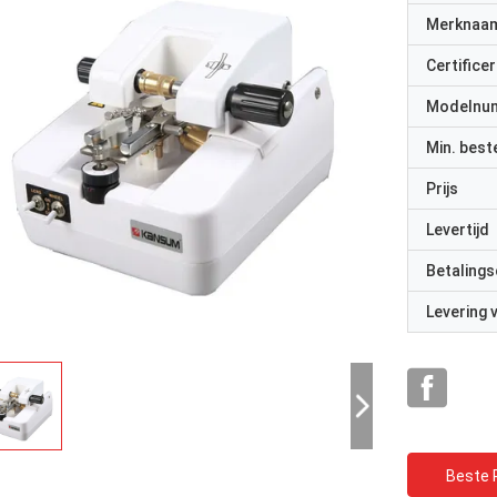
Merknaa
Certificer
Modelnu
Min. best
Prijs
Levertijd
Betalings
Levering
Beste P