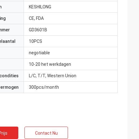
m
KESHILONG
ing
CE, FDA
mmer
GD3601B
elaantal
10PCS
negotiable
10-20 het werkdagen
condities
L/C, T/T, Western Union
 vermogen
300pcs/month
rijs
Contact Nu