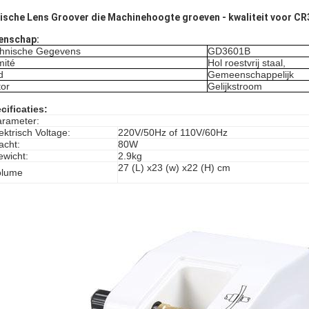
ische Lens Groover die Machinehoogte groeven - kwaliteit voor 
enschap:
hnische Gegevens
GD3601B
ité
Hol roestvrij staal,
d
Gemeenschappelijk
or
Gelijkstroom
cificaties:
arameter:
ektrisch Voltage:
220V/50Hz of 110V/60Hz
acht:
80W
wicht:
2.9kg
27 (L) x23 (w) x22 (H) cm
olume