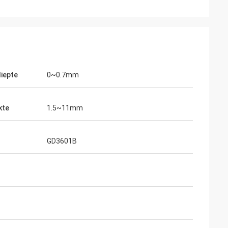
iepte
0~0.7mm
kte
1.5~11mm
GD3601B
e Verdeler
omen het
ong bij MIDO in
unten wij verkopen
tekende team en de