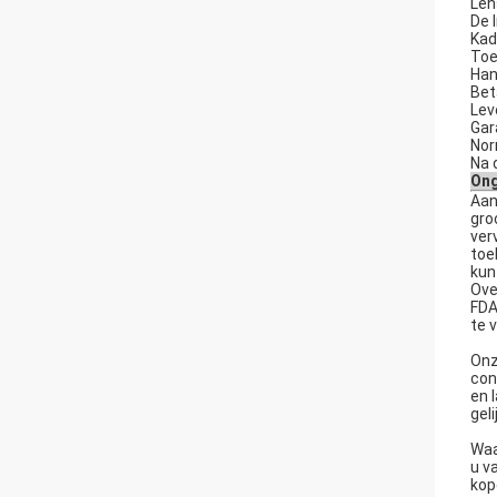
Len
De 
Kad
Toe
Han
Bet
Lev
Gara
Nor
Na 
Ong
Aan
gro
ver
toe
kun
Ove
FDA
te 
Onz
con
en 
gel
Waa
u v
kop