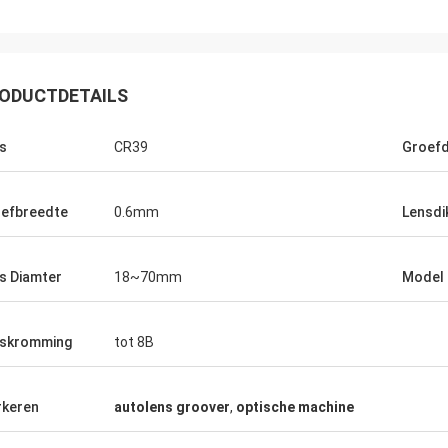
ODUCTDETAILS
s
CR39
Groefd
efbreedte
0.6mm
Lensdi
s Diamter
18~70mm
Model
Loodje
Adrian, Optisch
beerde meer dan 10 leveranciers
Gelukkig aan samengek
skromming
tot 8B
nze optische instrumentenzaken
Optische team van JingG
ingGong is het beste, kunnen zij de
Milaan, nu worden alle p
professionele antwoorden geven
ingevoerd uit hen, uits
keren
autolens groover
,
optische machine
e problemen, geadviseerde
werken.