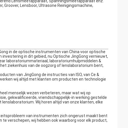
kkerend Lensmeetapparaat, Spanningsmeetapparaat enz.
r, Groover, Lensboor, Ultrasone Reinigingsmachine,
ng in de optische instrumenten van China voor optische
n investering in dit gebied, nu Optische JingGong vernieuwt,
ear laboratoriummateriaal, laboratoriumhulpmiddelen &
 het ziekenhuis van de oogzorg of lenslaboratorium bent,
oducten van JingGong de instructies van ISO, van Ce &
werken wij altijd met klanten om producten en technologie
geheel menselijk wezen verbeteren, maar wat wij op
ie, gekwalificeerde, vriendschappelijk-in werking gestelde
enslaboratorium. Wij horen altijd van onze klanten, elke
aliteitsprobleem van instrumenten zich ongerust maakt bent
en te verschepen, wij hebben ook waarborg voor elk product,