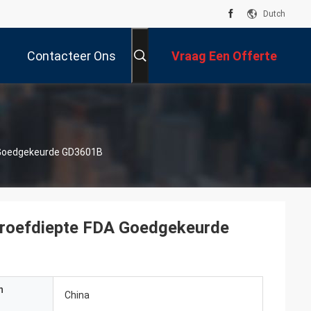
Dutch
Contacteer Ons
Vraag Een Offerte
Aan
 Goedgekeurde GD3601B
Groefdiepte FDA Goedgekeurde
n
China