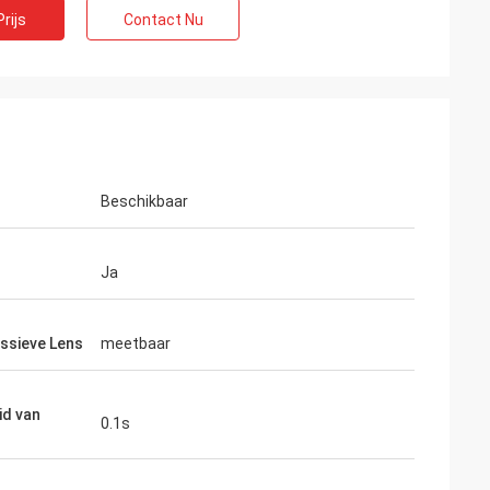
rijs
Contact Nu
Beschikbaar
Ja
e Verdeler
ssieve Lens
meetbaar
omen het
ong bij MIDO in
id van
unten wij verkopen
0.1s
tekende team en de