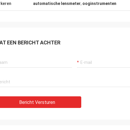
cier op te lossen!
keren
automatische lensmeter
,
ooginstrumenten
AT EEN BERICHT ACHTER
Bericht Versturen