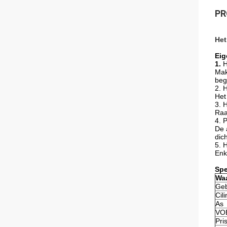
PR
Het
Eig
1.
H
Mak
beg
2. 
Het
3. 
Raa
4. 
De 
dic
5. 
Enk
Spe
Waa
Geb
Cil
As
VO
Pri