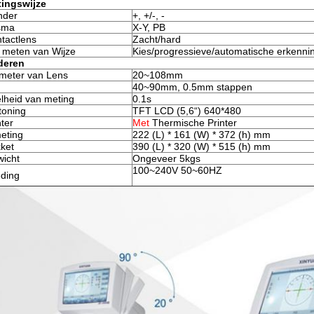
ingswijze
inder
+, +/-, -
sma
X-Y, PB
tactlens
Zacht/hard
 meten van Wijze
Kies/progressieve/automatische erkennin
deren
meter van Lens
20~108mm
40~90mm, 0.5mm stappen
lheid van meting
0.1s
toning
TFT LCD (5,6“) 640*480
nter
Met
Thermische Printer
eting
222 (L) * 161 (W) * 372 (h) mm
ket
390 (L) * 320 (W) * 515 (h) mm
icht
Ongeveer 5kgs
100~240V 50~60HZ
ding