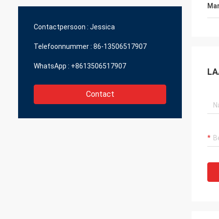
slechts Optische JingGong, zelfs voor
leveran
Mar
stukken kunnen zij me grote kwaliteit in
een redelijke prijs geven.
Contactpersoon :
Jessica
Telefoonnummer :
86-13506517907
WhatsApp :
+8613506517907
LA
Contact