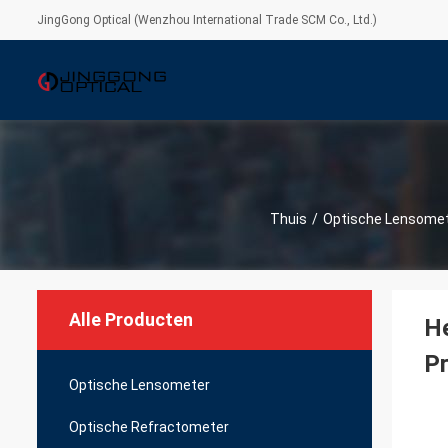
JingGong Optical (Wenzhou International Trade SCM Co., Ltd.)
Thuis
/
Optische Lensome
Alle Producten
He
P
Optische Lensometer
Optische Refractometer