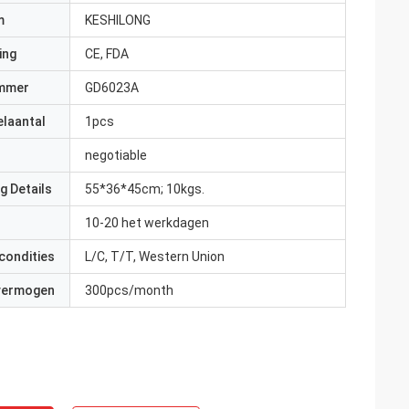
m
KESHILONG
ing
CE, FDA
mmer
GD6023A
elaantal
1pcs
negotiable
g Details
55*36*45cm; 10kgs.
10-20 het werkdagen
condities
L/C, T/T, Western Union
 vermogen
300pcs/month