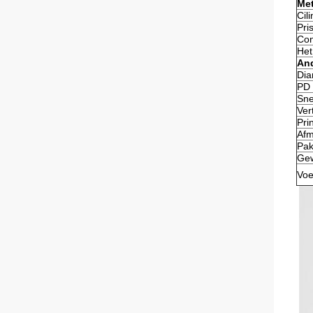
Met
Cil
Pri
Con
Het
An
Dia
PD
Sne
Ver
Pri
Afm
Pak
Gew
Voe