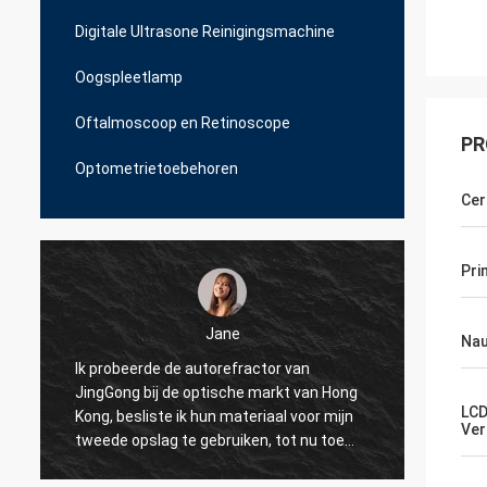
Digitale Ultrasone Reinigingsmachine
Oogspleetlamp
Oftalmoscoop en Retinoscope
PR
Optometrietoebehoren
Cer
Pri
Jane
Nau
Ik probeerde de autorefractor van
Ik pro
JingGong bij de optische markt van Hong
voor o
LCD
n
Kong, besliste ik hun materiaal voor mijn
maar J
Ver
e
tweede opslag te gebruiken, tot nu toe
echte 
gebruiken al mijn 10 winkels over Albanië
om onz