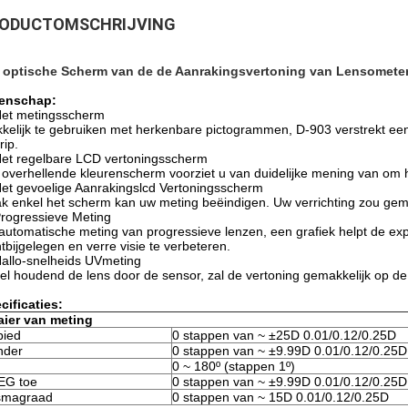
ODUCTOMSCHRIJVING
 optische Scherm van de de Aanrakingsvertoning van Lensomete
enschap:
et metingsscherm
kelijk te gebruiken met herkenbare pictogrammen, D-903 verstrekt een g
rip.
Het regelbare LCD vertoningsscherm
 overhellende kleurenscherm voorziet u van duidelijke mening van om het
Het gevoelige Aanrakingslcd Vertoningsscherm
k enkel het scherm kan uw meting beëindigen. Uw verrichting zou gemak
Progressieve Meting
automatische meting van progressieve lenzen, een grafiek helpt de exp
htbijgelegen en verre visie te verbeteren.
Hallo-snelheids UVmeting
el houdend de lens door de sensor, zal de vertoning gemakkelijk op d
cificaties:
ier van meting
ied
0 stappen van ~ ±25D 0.01/0.12/0.25D
inder
0 stappen van ~ ±9.99D 0.01/0.12/0.25D
0 ~ 180º (stappen 1º)
EG toe
0 stappen van ~ ±9.99D 0.01/0.12/0.25D
smagraad
0 stappen van ~ 15D 0.01/0.12/0.25D