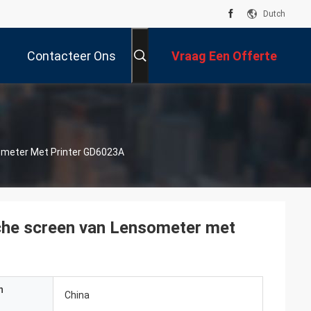
Dutch
Contacteer Ons
Vraag Een Offerte
Aan
ometer Met Printer GD6023A
che screen van Lensometer met
n
China