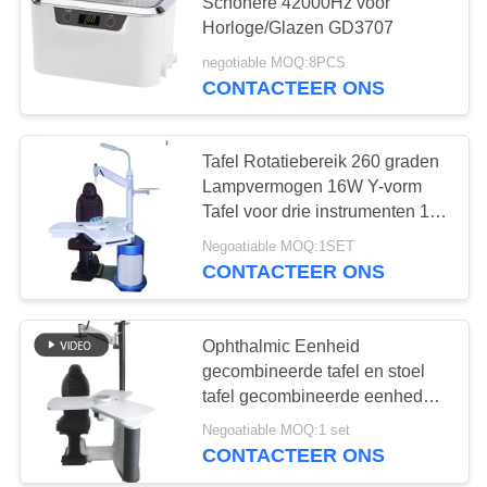
Schonere 42000Hz voor
Horloge/Glazen GD3707
negotiable MOQ:8PCS
24
CONTACTEER ONS
Autografiekprojector
Tafel Rotatiebereik 260 graden
Lampvermogen 16W Y-vorm
Tafel voor drie instrumenten 150
kg Laadvermogen Optioneel
Negoatiable MOQ:1SET
stoel Kleur
CONTACTEER ONS
13
Universeel
Ophthalmic Eenheid
gecombineerde tafel en stoel
Proefkader
tafel gecombineerde eenheden
LED-lamp 24V 3W Drie
Negoatiable MOQ:1 set
instrumenten Arm omhoog en
CONTACTEER ONS
omlaag