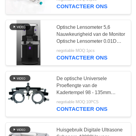
KWALITEITSCONTROLE
CONTACTEER ONS
CONTACTEER
12
Optische Lensometer 5,6
ONS
Nauwkeurigheid van de Monitor
Reeks van de
Optische Lensometer 0.01D
VERZOEK
van Duim de Regelbare TFT
optometrie de
negotiable MOQ:1pcs
LCD met Alumiunm-Geval
CONTACTEER ONS
OM EEN
Proeflens
CITAAT
De optische Universele
Proeflengte van de
SITEMAP
15
Kadertempel 98 - 135mm
volledig Regelbaar Ontwerp
Optometrie
negotiable MOQ:10PCS
PRIVACY
CONTACTEER ONS
Phoropter
POLICY
Huisgebruik Digitale Ultrasone