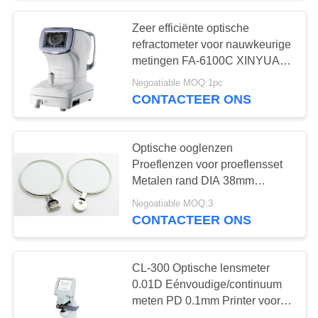
Zeer efficiënte optische
16
refractometer voor nauwkeurige
metingen FA-6100C XINYUAN
Digitale PD Meter
merk
Negoatiable MOQ:1pc
CONTACTEER ONS
Optische ooglenzen
Proeflenzen voor proeflensset
Metalen rand DIA 38mm
14
Gerelateerde artikelen 1pc
Negoatiable MOQ:3
±0.12D~±4.00D Optische Oph
CONTACTEER ONS
Oogstoeleenheid
CL-300 Optische lensmeter
0.01D Eénvoudige/continuum
meten PD 0.1mm Printer voor
keuze