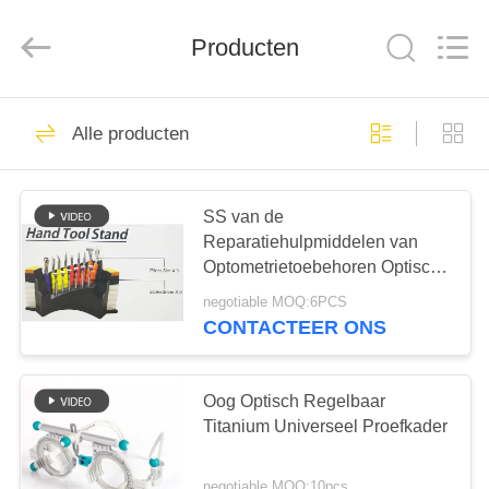
(Wenzhou
International
Trade
SCM
Producten
Co.,
Ltd.).
All
Rights
HUIS
Reserved.
28
Alle producten
Optische
PRODUCTEN
Lensometer
SS van de
Reparatiehulpmiddelen van
VIDEO'S
Optometrietoebehoren Optische
de Tribune9pcs Buigtang en 6
negotiable MOQ:6PCS
ONGEVEER
Schroevedraaiers
CONTACTEER ONS
44
ONS
Optische
Oog Optisch Regelbaar
FABRIEKSREIS
Titanium Universeel Proefkader
Refractometer
negotiable MOQ:10pcs