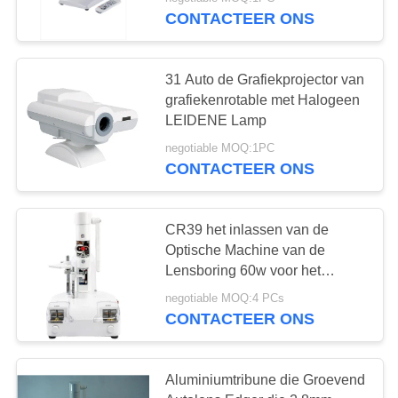
KWALITEITSCONTROLE
CONTACTEER ONS
CONTACTEER
12
31 Auto de Grafiekprojector van
ONS
grafiekenrotable met Halogeen
Reeks van de
LEIDENE Lamp
VERZOEK
optometrie de
negotiable MOQ:1PC
CONTACTEER ONS
OM EEN
Proeflens
CITAAT
CR39 het inlassen van de
Optische Machine van de
SITEMAP
14
Lensboring 60w voor het
Perforeren
Optometrie
negotiable MOQ:4 PCs
PRIVACY
CONTACTEER ONS
Phoropter
POLICY
Aluminiumtribune die Groevend