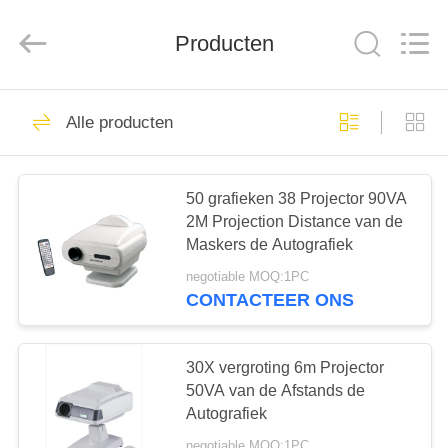
(Wenzhou
International
Trade
SCM
Producten
Co.,
Ltd.).
All
Rights
HUIS
Reserved.
28
Alle producten
Optische
PRODUCTEN
Lensometer
50 grafieken 38 Projector 90VA
2M Projection Distance van de
VIDEO'S
Maskers de Autografiek
negotiable MOQ:1PC
ONGEVEER
CONTACTEER ONS
43
ONS
Optische
30X vergroting 6m Projector
FABRIEKSREIS
50VA van de Afstands de
Refractometer
Autografiek
negotiable MOQ:1PC