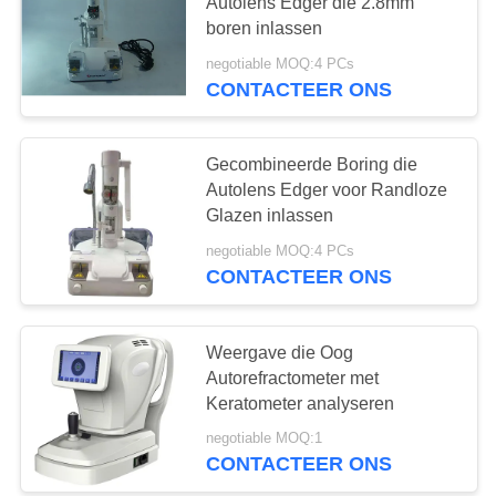
Autolens Edger die 2.8mm
boren inlassen
negotiable MOQ:4 PCs
23
CONTACTEER ONS
Autografiekprojector
Gecombineerde Boring die
Autolens Edger voor Randloze
Glazen inlassen
negotiable MOQ:4 PCs
CONTACTEER ONS
13
Universeel
Weergave die Oog
Autorefractometer met
Proefkader
Keratometer analyseren
negotiable MOQ:1
CONTACTEER ONS