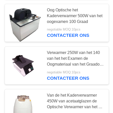
Oog Optische het
16
Kaderverwarmer 500W van het
oogexamen 100 Graad
Digitale PD Meter
negotiable MOQ:10pcs
CONTACTEER ONS
Verwarmer 250W van het 140
van het het Examen de
Oogmateriaal van het Graadoog
12
Glazenkader
negotiable MOQ:10pcs
CONTACTEER ONS
Oogstoeleenheid
Van de het Kaderverwarmer
450W van acetaatglazen de
Optische Verwarmer van het het
Oogglaskader